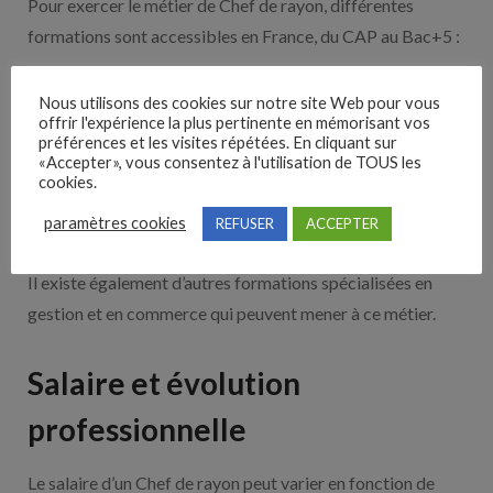
Pour exercer le métier de Chef de rayon, différentes
formations sont accessibles en France, du CAP au Bac+5 :
CAP Employé de commerce multi-spécialités
Nous utilisons des cookies sur notre site Web pour vous
Bac pro Commerce
offrir l'expérience la plus pertinente en mémorisant vos
préférences et les visites répétées. En cliquant sur
BTS Management des unités commerciales
«Accepter», vous consentez à l'utilisation de TOUS les
Licence professionnelle Distribution et marketing
cookies.
Master Management du commerce et de la
paramètres cookies
REFUSER
ACCEPTER
distribution
Il existe également d’autres formations spécialisées en
gestion et en commerce qui peuvent mener à ce métier.
Salaire et évolution
professionnelle
Le salaire d’un Chef de rayon peut varier en fonction de