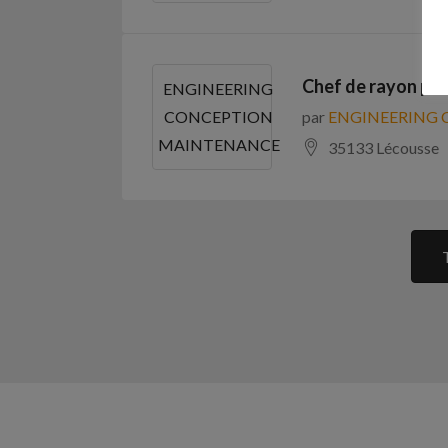
Chef de rayon pro
ENGINEERING
par
ENGINEERING
CONCEPTION
MAINTENANCE
35133 Lécousse