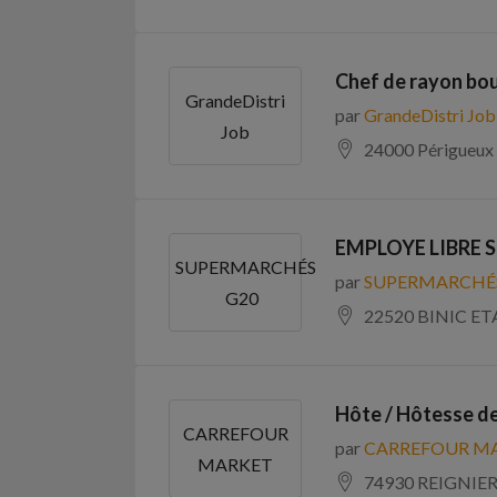
Chef de rayon bou
GrandeDistri
par
GrandeDistri Job
Job
24000 Périgueux
EMPLOYE LIBRE S
SUPERMARCHÉS
par
SUPERMARCHÉS
G20
22520 BINIC E
Hôte / Hôtesse de
CARREFOUR
par
CARREFOUR M
MARKET
74930 REIGNIER