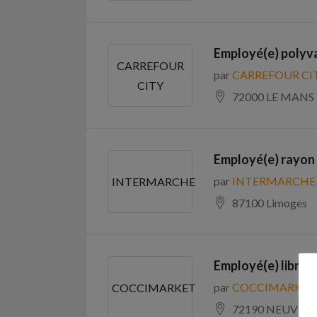
Employé(e) polyva
CARREFOUR
par
CARREFOUR CI
CITY
72000 LE MANS
Employé(e) rayon 
par
INTERMARCHE
INTERMARCHE
87100 Limoges
Employé(e) libre s
par
COCCIMARKET
COCCIMARKET
72190 NEUVILL