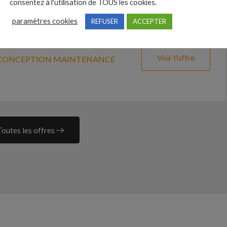
consentez à l'utilisation de TOUS les cookies.
paramètres cookies
REFUSER
ACCEPTER
duits non alimentaires (H/F)
Voir l'offre
 CONCEPTION MAINTENANCE
Toutes les offres