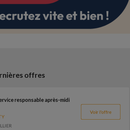
nières offres
service responsable après-midi
Voir l'offre
TY
LLIER