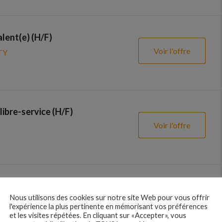
lent(e) (H/F)
Voir l'offre
TY
libre-service (H/F)
Voir l'offre
ervice polyvalent (H/F)
Nous utilisons des cookies sur notre site Web pour vous offrir
Voir l'offre
l'expérience la plus pertinente en mémorisant vos préférences
et les visites répétées. En cliquant sur «Accepter», vous
E SUR SARTHE