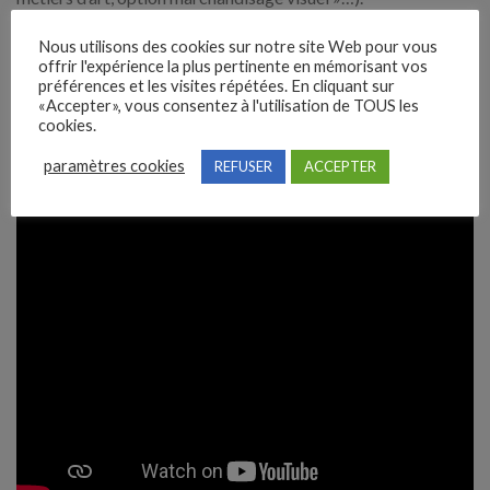
Grâce à la vidéo de REXEL FRANCE, découvrez un peu plus
Nous utilisons des cookies sur notre site Web pour vous
offrir l'expérience la plus pertinente en mémorisant vos
sur le métier de technicien en merchandising.
préférences et les visites répétées. En cliquant sur
«Accepter», vous consentez à l'utilisation de TOUS les
cookies.
paramètres cookies
REFUSER
ACCEPTER