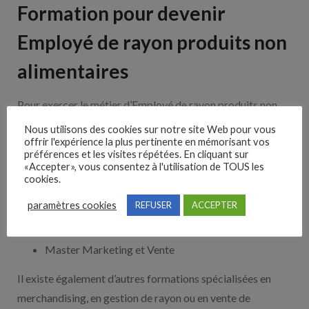
Formation pour devenir
Employé de rayon produits non
alimentaires
Pour exercer le métier d’Employé de rayon produits non
alimentaires, différentes formations sont accessibles en
Nous utilisons des cookies sur notre site Web pour vous
offrir l'expérience la plus pertinente en mémorisant vos
France, du CAP au Bac+5 :
préférences et les visites répétées. En cliquant sur
«Accepter», vous consentez à l'utilisation de TOUS les
CAP Employé de vente spécialisé
cookies.
Bac pro Commerce
paramètres cookies
REFUSER
ACCEPTER
BTS Management Commercial Opérationnel
Licence professionnelle Commerce et Distribution
Master Marketing et Vente
Il existe également d’autres formations spécialisées en
merchandising, en gestion de rayon ou en vente de