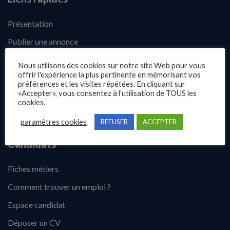
Présentation
Publier une annonce
Offres d’emploi
Nous utilisons des cookies sur notre site Web pour vous
offrir l'expérience la plus pertinente en mémorisant vos
Questions fréquentes
préférences et les visites répétées. En cliquant sur
«Accepter», vous consentez à l'utilisation de TOUS les
Blog
cookies.
Contact
paramètres cookies
REFUSER
ACCEPTER
Candidats
Fiches métiers
Comment trouver un emploi ?
Espace candidat
Déposer un CV