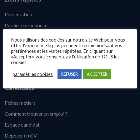
Présentation
Publier une annonce
Offres d’emploi
Nous utilisons des cookies sur notre site Web pour vous
offrir l'expérience la plus pertinente en mémorisant vos
Questions fréquentes
préférences et les visites répétées. En cliquant sur
«Accepter», vous consentez à l'utilisation de TOUS les
Blog
cookies.
Contact
paramètres cookies
REFUSER
ACCEPTER
Candidats
Fiches métiers
Comment trouver un emploi ?
Espace candidat
Déposer un CV