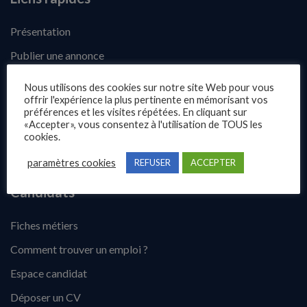
Présentation
Publier une annonce
Offres d’emploi
Nous utilisons des cookies sur notre site Web pour vous
offrir l'expérience la plus pertinente en mémorisant vos
Questions fréquentes
préférences et les visites répétées. En cliquant sur
«Accepter», vous consentez à l'utilisation de TOUS les
Blog
cookies.
Contact
paramètres cookies
REFUSER
ACCEPTER
Candidats
Fiches métiers
Comment trouver un emploi ?
Espace candidat
Déposer un CV