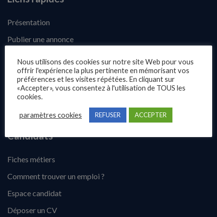
Présentation
Publier une annonce
Offres d’emploi
Nous utilisons des cookies sur notre site Web pour vous
offrir l'expérience la plus pertinente en mémorisant vos
Questions fréquentes
préférences et les visites répétées. En cliquant sur
«Accepter», vous consentez à l'utilisation de TOUS les
Blog
cookies.
Contact
paramètres cookies
REFUSER
ACCEPTER
Candidats
Fiches métiers
Comment trouver un emploi ?
Espace candidat
Déposer un CV