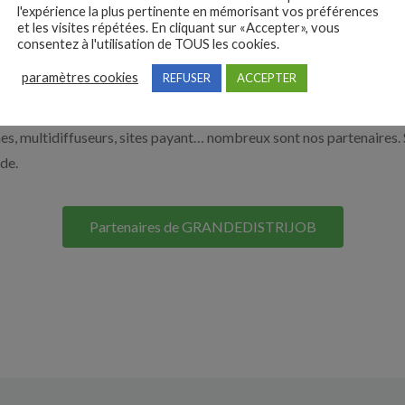
e de la grande distribution par exemple un responsable de rayon, 
l'expérience la plus pertinente en mémorisant vos préférences
et les visites répétées. En cliquant sur «Accepter», vous
 vous aider à recruter en cliquant sur le bouton ci-dessous.
consentez à l'utilisation de TOUS les cookies.
paramètres cookies
REFUSER
ACCEPTER
Nos solutions entreprises
s, multidiffuseurs, sites payant… nombreux sont nos partenaires. 
ide.
Partenaires de GRANDEDISTRIJOB