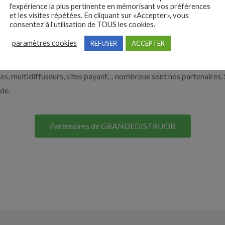
e de la grande distribution par exemple un responsable de rayon, 
l'expérience la plus pertinente en mémorisant vos préférences
et les visites répétées. En cliquant sur «Accepter», vous
 vous aider à recruter en cliquant sur le bouton ci-dessous.
consentez à l'utilisation de TOUS les cookies.
paramètres cookies
REFUSER
ACCEPTER
Nos solutions entreprises
s, multidiffuseurs, sites payant… nombreux sont nos partenaires. 
ide.
Partenaires de GRANDEDISTRIJOB