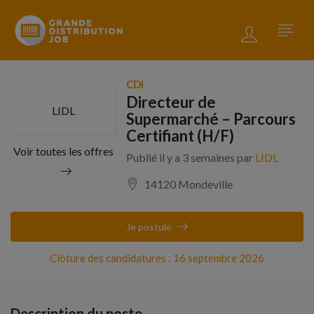
CDI
Directeur de
LIDL
Supermarché – Parcours
Certifiant (H/F)
Voir toutes les offres
Publié il y a 3 semaines par
LIDL
14120 Mondeville
Je postule
Clôture des candidatures : 16 septembre 2026
Description du poste