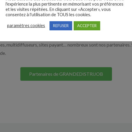
e de la grande distribution par exemple un responsable de rayon, 
l'expérience la plus pertinente en mémorisant vos préférences
et les visites répétées. En cliquant sur «Accepter», vous
 vous aider à recruter en cliquant sur le bouton ci-dessous.
consentez à l'utilisation de TOUS les cookies.
paramètres cookies
REFUSER
ACCEPTER
Nos solutions entreprises
s, multidiffuseurs, sites payant… nombreux sont nos partenaires. 
ide.
Partenaires de GRANDEDISTRIJOB