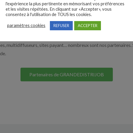
e de la grande distribution par exemple un responsable de rayon, 
l'expérience la plus pertinente en mémorisant vos préférences
et les visites répétées. En cliquant sur «Accepter», vous
 vous aider à recruter en cliquant sur le bouton ci-dessous.
consentez à l'utilisation de TOUS les cookies.
paramètres cookies
REFUSER
ACCEPTER
Nos solutions entreprises
s, multidiffuseurs, sites payant… nombreux sont nos partenaires. 
ide.
Partenaires de GRANDEDISTRIJOB