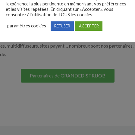
e de la grande distribution par exemple un responsable de rayon, 
l'expérience la plus pertinente en mémorisant vos préférences
et les visites répétées. En cliquant sur «Accepter», vous
 vous aider à recruter en cliquant sur le bouton ci-dessous.
consentez à l'utilisation de TOUS les cookies.
paramètres cookies
REFUSER
ACCEPTER
Nos solutions entreprises
s, multidiffuseurs, sites payant… nombreux sont nos partenaires. 
ide.
Partenaires de GRANDEDISTRIJOB