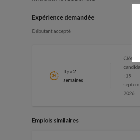
Expérience demandée
Débutant accepté
Clôture
candida
2
Il y a
: 19
semaines
septem
2026
Emplois similaires