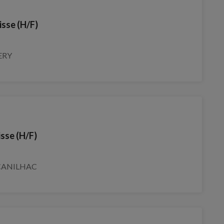
isse (H/F)
ERY
sse (H/F)
CANILHAC