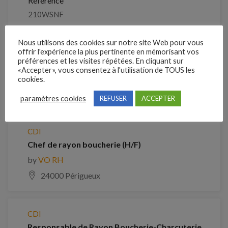
Référence
210WSNF
Nous utilisons des cookies sur notre site Web pour vous
Clôture des candidatures : 5 septembre 2026
offrir l'expérience la plus pertinente en mémorisant vos
préférences et les visites répétées. En cliquant sur
«Accepter», vous consentez à l'utilisation de TOUS les
Je postule
cookies.
Emplois similaires
paramètres cookies
REFUSER
ACCEPTER
CDI
Chef de rayon boucherie (H/F)
by
VO RH
24000 Périgueux
CDI
Responsable de Rayon Boucherie-Charcuterie