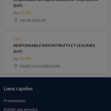
(H/F)
by
VO RH
64230 LESCAR
CDI
RESPONSABLE RAYON FRUITS ET LEGUMES
(H/F)
by
VO RH
85680 LA GUERINIERE
Liens rapides
Présentation
Publier une annonce