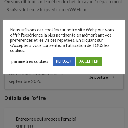
On vous dit tout sur le métier de chef de rayon / département
LS suivez le lien -> https://urlr.me/W6Hcm
Expérience demandée
Nous utilisons des cookies sur notre site Web pour vous
offrir l'expérience la plus pertinente en mémorisant vos
6 Mois
préférences et les visites répétées. En cliquant sur
«Accepter», vous consentez à l'utilisation de TOUS les
cookies.
1 mois
Il y a
paramètres cookies
REFUSER
ACCEPTER
Clôture des candidatures : 1
Je postule
septembre 2026
Détails de l’offre
Entreprise qui propose l'emploi
SUPER U