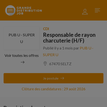
CDI
Responsable de rayon
PUB U - SUPER
charcuterie (H/F)
U
Publié il y a 1 mois par
PUB U -
SUPER U
Voir toutes les offres
67470 SELTZ
Je postule
Clôture des candidatures : 29 août 2026