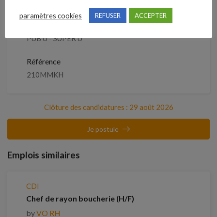
paramètres cookies
REFUSER
ACCEPTER
Entreprise qui propose l'emploi
PUB U - SUPER U
Référence
210MMKH
Clôture des candidatures : 29 août 2026
Je postule
Emplois similaires
CDI
Chef de rayon boucherie (H/F)
by
VO RH