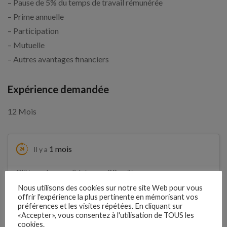
– Pause de 5% du temps de travail rémunérée
– Prime annuelle
– Participation
– Mutuelle
– Autres avantages financiers
Expérience demandée
12 Mois
1 mois
Il y a
Clôture des candidatures : 29 août
Je postule
2026
Nous utilisons des cookies sur notre site Web pour vous
offrir l'expérience la plus pertinente en mémorisant vos
préférences et les visites répétées. En cliquant sur
Détails de l’offre
«Accepter», vous consentez à l'utilisation de TOUS les
cookies.