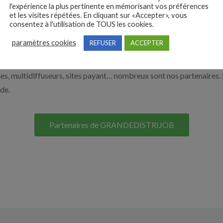
e de la grande distribution par exemple un responsable de rayon, 
l'expérience la plus pertinente en mémorisant vos préférences
et les visites répétées. En cliquant sur «Accepter», vous
 vous aider à recruter en cliquant sur le bouton ci-dessous.
consentez à l'utilisation de TOUS les cookies.
paramètres cookies
REFUSER
ACCEPTER
Nos solutions entreprises
s, multidiffuseurs, sites payant… nombreux sont nos partenaires. 
ide.
Partenaires de GRANDEDISTRIJOB