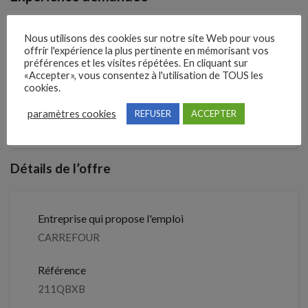
24 Mois
Nous utilisons des cookies sur notre site Web pour vous
offrir l'expérience la plus pertinente en mémorisant vos
préférences et les visites répétées. En cliquant sur
«Accepter», vous consentez à l'utilisation de TOUS les
2 semaines
Il y a
cookies.
Clôture des candidatures : 22
paramètres cookies
REFUSER
ACCEPTER
Je postule
septembre 2026
Détails de l’offre
Entreprise qui propose l'emploi
CARREFOUR
Référence
211QBXB